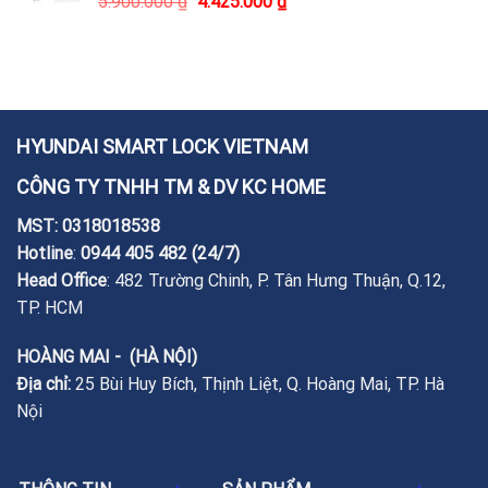
5.900.000
₫
4.425.000
₫
HYUNDAI SMART LOCK VIETNAM
CÔNG TY TNHH TM & DV KC HOME
MST: 0318018538
Hotline
:
0944 405 482
(24/7)
Head Office
: 482 Trường Chinh, P. Tân Hưng Thuận, Q.12,
TP. HCM
HOÀNG MAI - (HÀ NỘI)
Địa chỉ:
25 Bùi Huy Bích, Thịnh Liệt, Q. Hoàng Mai, TP. Hà
Nội