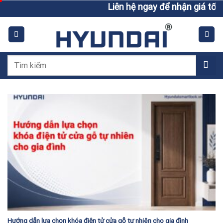
Skip
Liên hệ ngay để nhận giá tốt h
to
content
Tìm
kiếm:
Hướng dẫn lựa chọn khóa điện tử cửa gỗ tự nhiên cho gia đình