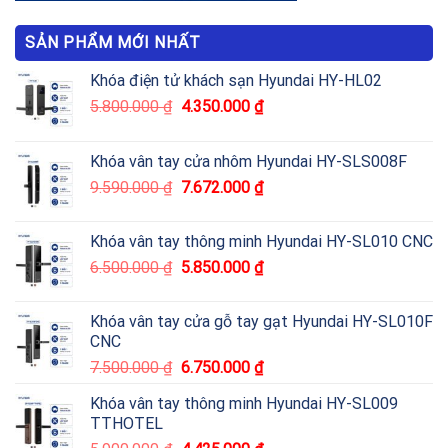
SẢN PHẨM MỚI NHẤT
Khóa điện tử khách sạn Hyundai HY-HL02
5.800.000
₫
4.350.000
₫
Khóa vân tay cửa nhôm Hyundai HY-SLS008F
9.590.000
₫
7.672.000
₫
Khóa vân tay thông minh Hyundai HY-SL010 CNC
6.500.000
₫
5.850.000
₫
Khóa vân tay cửa gỗ tay gạt Hyundai HY-SL010F
CNC
7.500.000
₫
6.750.000
₫
Khóa vân tay thông minh Hyundai HY-SL009
TTHOTEL