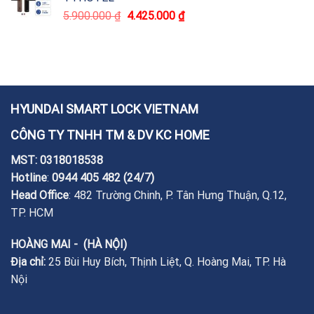
5.900.000
₫
4.425.000
₫
HYUNDAI SMART LOCK VIETNAM
CÔNG TY TNHH TM & DV KC HOME
MST: 0318018538
Hotline
:
0944 405 482
(24/7)
Head Office
: 482 Trường Chinh, P. Tân Hưng Thuận, Q.12,
TP. HCM
HOÀNG MAI - (HÀ NỘI)
Địa chỉ:
25 Bùi Huy Bích, Thịnh Liệt, Q. Hoàng Mai, TP. Hà
Nội