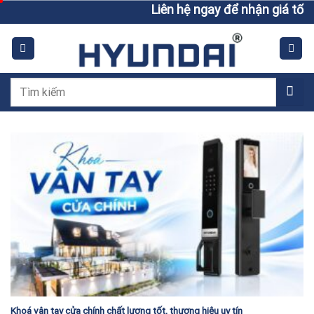
Skip
Liên hệ ngay để nhận giá tốt h
to
content
Tìm
kiếm:
Khoá vân tay cửa chính chất lượng tốt, thương hiệu uy tín