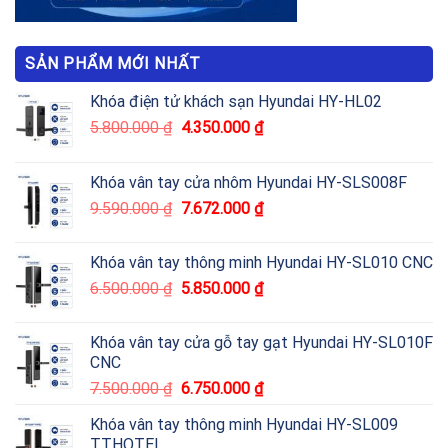
SẢN PHẨM MỚI NHẤT
Khóa điện tử khách sạn Hyundai HY-HL02
5.800.000
₫
4.350.000
₫
Khóa vân tay cửa nhôm Hyundai HY-SLS008F
9.590.000
₫
7.672.000
₫
Khóa vân tay thông minh Hyundai HY-SL010 CNC
6.500.000
₫
5.850.000
₫
Khóa vân tay cửa gỗ tay gạt Hyundai HY-SL010F
CNC
7.500.000
₫
6.750.000
₫
Khóa vân tay thông minh Hyundai HY-SL009
TTHOTEL