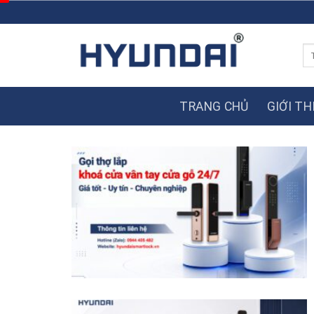
Skip
to
content
Tì
ki
TRANG CHỦ
GIỚI TH