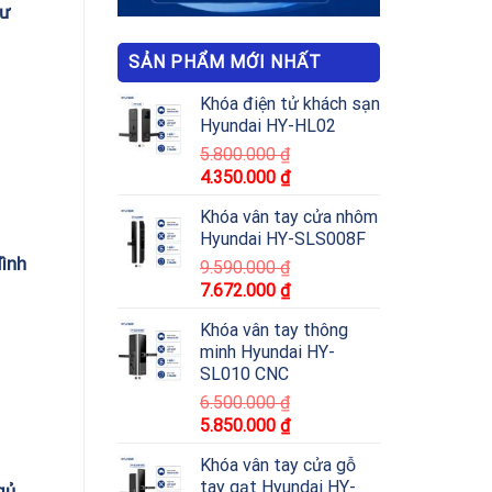
cư
SẢN PHẨM MỚI NHẤT
Khóa điện tử khách sạn
Hyundai HY-HL02
5.800.000
₫
4.350.000
₫
Khóa vân tay cửa nhôm
Hyundai HY-SLS008F
đình
9.590.000
₫
7.672.000
₫
Khóa vân tay thông
minh Hyundai HY-
SL010 CNC
6.500.000
₫
5.850.000
₫
Khóa vân tay cửa gỗ
tay gạt Hyundai HY-
gủ