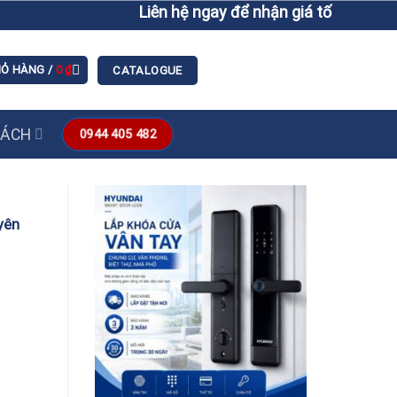
Liên hệ ngay để nhận giá tốt hơn giá niêm
IỎ HÀNG /
0
₫
CATALOGUE
SÁCH
0944 405 482
yên