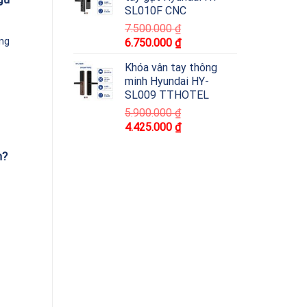
SL010F CNC
7.500.000
₫
ng
6.750.000
₫
Khóa vân tay thông
minh Hyundai HY-
SL009 TTHOTEL
5.900.000
₫
4.425.000
₫
n?