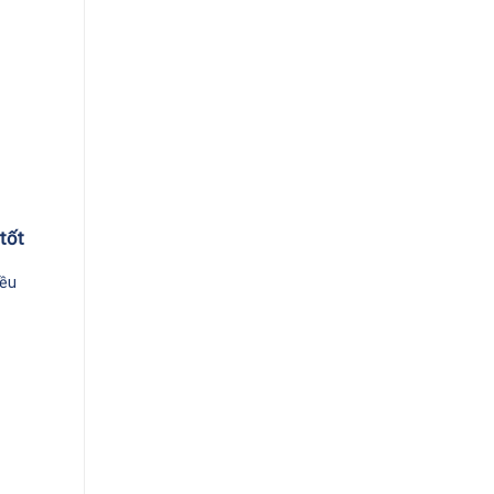
tốt
iều