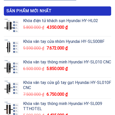
SẢN PHẨM MỚI NHẤT
Khóa điện tử khách sạn Hyundai HY-HL02
5.800.000
₫
4.350.000
₫
Khóa vân tay cửa nhôm Hyundai HY-SLS008F
9.590.000
₫
7.672.000
₫
Khóa vân tay thông minh Hyundai HY-SL010 CNC
6.500.000
₫
5.850.000
₫
Khóa vân tay cửa gỗ tay gạt Hyundai HY-SL010F
CNC
7.500.000
₫
6.750.000
₫
Khóa vân tay thông minh Hyundai HY-SL009
TTHOTEL