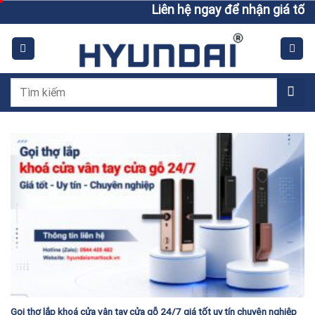
Skip
Liên hệ ngay để nhận giá tốt h
to
content
Tìm
kiếm:
Gọi thợ lắp khoá cửa vân tay cửa gỗ 24/7 giá tốt uy tín chuyên nghiệp