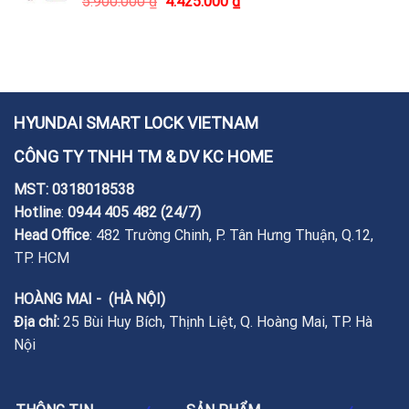
5.900.000
₫
4.425.000
₫
HYUNDAI SMART LOCK VIETNAM
CÔNG TY TNHH TM & DV KC HOME
MST: 0318018538
Hotline
:
0944 405 482
(24/7)
Head Office
: 482 Trường Chinh, P. Tân Hưng Thuận, Q.12,
TP. HCM
HOÀNG MAI - (HÀ NỘI)
Địa chỉ:
25 Bùi Huy Bích, Thịnh Liệt, Q. Hoàng Mai, TP. Hà
Nội